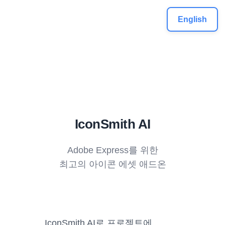
S
English
k
i
p
t
o
c
o
n
IconSmith AI
t
e
Adobe Express를 위한
n
t
최고의 아이콘 에셋 애드온
IconSmith AI로 프로젝트에