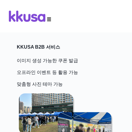
S
k
i
p
t
o
c
o
KKUSA B2B 서비스
n
t
e
이미지 생성 가능한 쿠폰 발급
n
t
오프라인 이벤트 등 활용 가능
맞춤형 사진 테마 가능